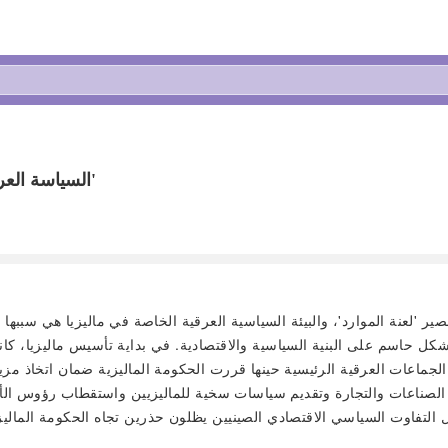
السياسة العرقية والاتحاد الصناعي: كيف تغلبت ماليزيا على 'لعنة الموارد'
ير 'لعنة الموارد'، والبيئة السياسية العرقية الخاصة في ماليزيا هي سببه
بشكل حاسم على البنية السياسية والاقتصادية. في بداية تأسيس ماليزيا، ك
 الجماعات العرقية الرئيسية حينها قررت الحكومة الماليزية ضمان اتخاذ مز
الصناعات والتجارة وتقديم سياسات سخية للماليزيين واستقطاب رؤوس الأموا
تفاوت السياسي الاقتصادي الصينيين يظلون حذرين تجاه الحكومة الماليزي