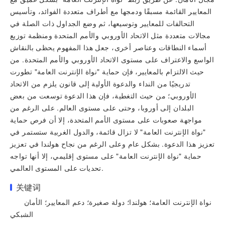
المعايير القائمة مسبقًا ودمجها مع أطراف متعددة الفوائد، وتأسيس
التحالفات للمعايير وتوسيعها، ثم وضع الجداول ذات الصلة في
مجالات متعددة مثل الاتحاد الأوروبي والأمم المتحدة ومنظمة توزيع
أسماء النطاقات وعناصر أخرى، جعل هذا المفهوم يحظى بالنقاش
الواسع والاعتراف على مستوى الاتحاد الأوروبي والأمم المتحدة. من
حيث الالتزام بالمعايير، فإن حماية "نواة الإنترنت العامة" تطورت
تدريجيًا من النداء والدعوة الأولية إلى قانون يلزم من الاتحاد
الأوروبي؛ من حيث التغطية، فإن هذا الدعوة توسعت من بعض
البلدان إلى أوروبا، وحتى على مستوى العالم. على الرغم من
مواجهة صعوبات على مستوى الأمم المتحدة، إلا أن فرص حماية
"نواة الإنترنت العامة" لا تزال قائمة، والدول الغربية ستستمر في
تعزيز هذا الدعوة. بشكل عام وعلى الرغم من نجاح هولندا في تعزيز
حماية "نواة الإنترنت العامة" على مستوى إقليمي، إلا أنها تواجه
تحديات على المستوى العالمي.
关键词
نواة الإنترنت العامة؛ هولندا؛ دولة صغيرة؛ دعم المعايير؛ الأمان
الشبكي