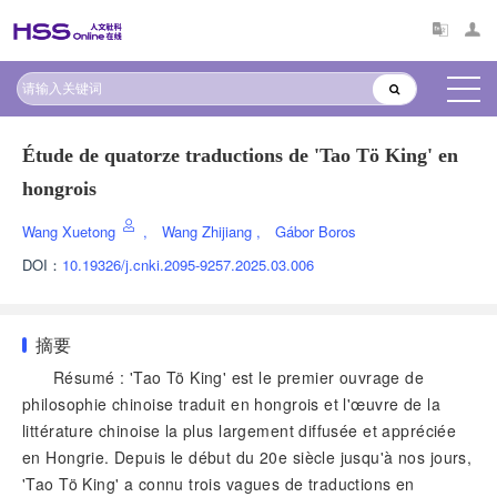
Étude de quatorze traductions de 'Tao Tö King' en
hongrois
Wang Xuetong
,
Wang Zhijiang
,
Gábor Boros
DOI：
10.19326/j.cnki.2095-9257.2025.03.006
摘要
Résumé : 'Tao Tö King' est le premier ouvrage de
philosophie chinoise traduit en hongrois et l'œuvre de la
littérature chinoise la plus largement diffusée et appréciée
en Hongrie. Depuis le début du 20e siècle jusqu'à nos jours,
'Tao Tö King' a connu trois vagues de traductions en