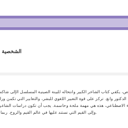
الشخصية وا
يكفي كتاب الشاعر الكبير وانتحاله للبينة الصينية المسلسل الإلى شاكسبي
كتور وانغ. تركز على قوة التعبير اللغوي للبشر، والتعابير التي تكمن وراء 
 الاصطناعي، هذه هي مهمة ملحة وحاسمة. يجب أن تكون دراسات الشاعر موج
وإلى القيم التي نستند عليها في عالم القيم والروح. ربما، هذا هو الإرث الثقافي الثمين الذي خلفه الدكتور وانغ بمفكرته الشاعرة.