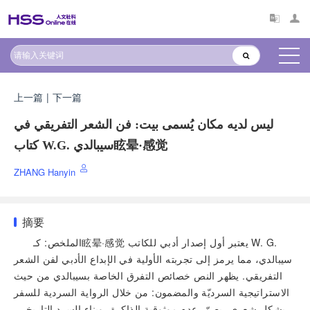
上一篇
|
下一篇
ليس لديه مكان يُسمى بيت: فن الشعر التفريقي في
كتاب W.G. سيبالدي眩晕·感觉
ZHANG Hanyin
摘要
الملخص: كـ眩晕·感觉 يعتبر أول إصدار أدبي للكاتب W. G.
سيبالدي، مما يرمز إلى تجربته الأولية في الإبداع الأدبي لفن الشعر
التفريقي. يظهر النص خصائص التفرق الخاصة بسيبالدي من حيث
الاستراتيجية السرديّة والمضمون: من خلال الرواية السردية للسفر
بشكل شعري، يصوّر عدم موثوقية الذاكرة، وبناء السرد التاريخي،