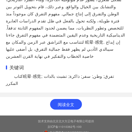
والتشابك بين الخيال والواقع. وعبر ذلك، قام بتحويل التوتر بين
الوطن والتفرق إلى إنتاج جمالي. مفهوم التفرق كان موجوداً منذ
فترة طويلة، ولكنه تحول بالفعل في ظل تقدم الدراسات العابرة
للتخصص وتطور النظريات، مما يضمن لحدود المفهوم الثابتة تدفقاً.
الديناميكية التاريخية وعدم اليقين المتضمنة في مفهوم التفرق جاءتا
لتتناسب مع التراشق عبر الزمن والمكان مع 眩晕·感觉. إن إبداع
سيبالدي الأدبي لم يظهر فقط جمالية التفرق، بل أضفى عليها
خاصية الخطاب والتفكير في نهاية القرن العشرين
关键词
كتاب眩晕·感觉; تفرق; وطن; سفر; ذاكرة; تشبث بالذات
المكرر
阅读全文
技术支持由北京北大方正电子有限公司提供
京ICP备11010362号-100