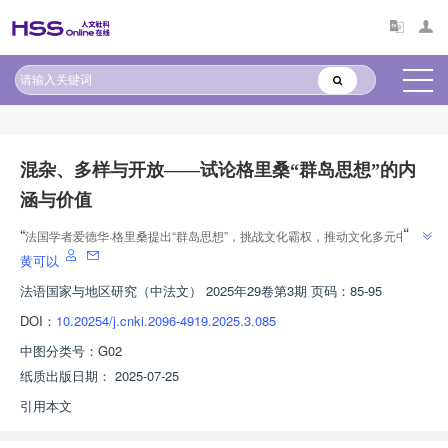
原文太长?试试AI快速理解
AI导读
混杂、多样与开放——试论格里桑“群岛思想”的内
涵与价值
”
“
法国学者爱德华·格里桑提出“群岛思想”，挑战文化霸权，推动文化多元中心
”
发展。
黄可以
法语国家与地区研究（中法文）
2025年29卷第3期 页码：85-95
DOI：
10.20254/j.cnki.2096-4919.2025.3.085
中图分类号：
G02
纸质出版日期：
2025-07-25
引用本文