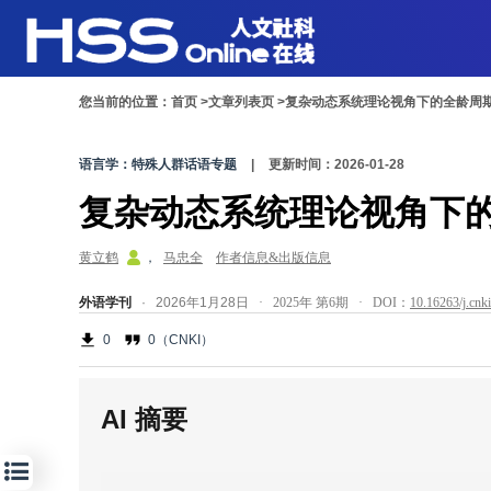
您当前的位置：
首页 >
文章列表页 >
复杂动态系统理论视角下的全龄周
语言学：特殊人群话语专题
|
更新时间：2026-01-28
复杂动态系统理论视角下
黄立鹤
，
马忠全
作者信息&出版信息
外语学刊
· 2026年1月28日
·
2025年
第6期
· DOI：
10.16263/j.cnk
0
0（CNKI）
AI 摘要