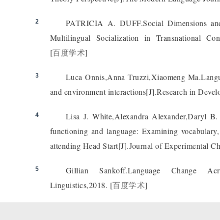
PATRICIA A. DUFF.Social Dimensions and 
2
Multilingual Socialization in Transnational C
[
百度学术
]
Luca Onnis,Anna Truzzi,Xiaomeng Ma.Langua
3
and environment interactions[J].Research in Develo
Lisa J. White,Alexandra Alexander,Daryl B. 
4
functioning and language: Examining vocabulary, 
attending Head Start[J].Journal of Experimental C
Gillian Sankoff.Language Change Ac
5
Linguistics,2018.
[
百度学术
]