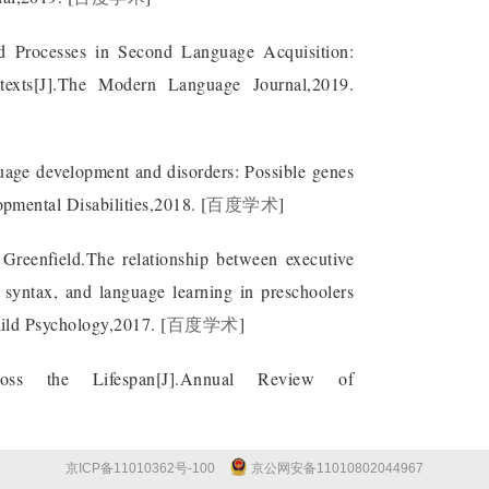
Processes in Second Language Acquisition:
ontexts[J].The Modern Language Journal,2019.
ge development and disorders: Possible genes
pmental Disabilities,2018.
[
百度学术
]
Greenfield.The relationship between executive
syntax, and language learning in preschoolers
hild Psychology,2017.
[
百度学术
]
ross the Lifespan[J].Annual Review of
京ICP备11010362号-100
京公网安备11010802044967