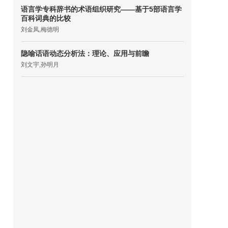
语言学专科辞书的术语组织研究——基于5部语言学
百科词典的比较
刘金凤,梅德明
隐喻话语动态分析法：理论、应用与前瞻
刘文宇,孙明月