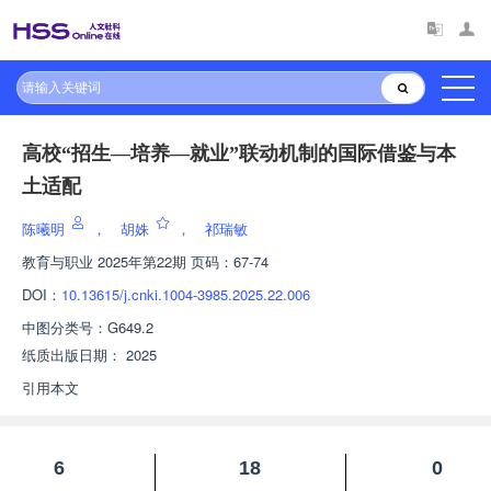
高校“招生—培养—就业”联动机制的国际借鉴与本
土适配
陈曦明
，
胡姝
，
祁瑞敏
教育与职业
2025年第22期 页码：67-74
DOI：
10.13615/j.cnki.1004-3985.2025.22.006
中图分类号：
G649.2
纸质出版日期：
2025
引用本文
6
18
0