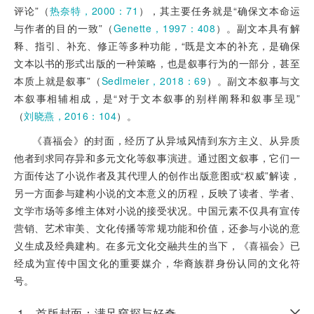
评论”（
热奈特，2000：71
），其主要任务就是“确保文本命运
与作者的目的一致”（
Genette，1997：408
）。副文本具有解
释、指引、补充、修正等多种功能，“既是文本的补充，是确保
文本以书的形式出版的一种策略，也是叙事行为的一部分，甚至
本质上就是叙事”（
Sedlmeier，2018：69
）。副文本叙事与文
本叙事相辅相成，是“对于文本叙事的别样阐释和叙事呈现”
（
刘晓燕，2016：104
）。
《喜福会》的封面，经历了从异域风情到东方主义、从异质
他者到求同存异和多元文化等叙事演进。通过图文叙事，它们一
方面传达了小说作者及其代理人的创作出版意图或“权威”解读，
另一方面参与建构小说的文本意义的历程，反映了读者、学者、
文学市场等多维主体对小说的接受状况。中国元素不仅具有宣传
营销、艺术审美、文化传播等常规功能和价值，还参与小说的意
义生成及经典建构。在多元文化交融共生的当下，《喜福会》已
经成为宣传中国文化的重要媒介，华裔族群身份认同的文化符
号。
1 首版封面：满足窥探与好奇