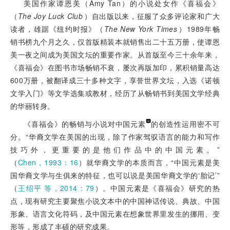
美国作家谭恩美（Amy Tan）的小说处女作《喜福会》
（
The Joy Luck Club
）自出版以来，征服了众多评论家和广大
读者，雄踞《纽约时报》（
The New York Times
）1989年畅
销书榜九个月之久，仅首版精装本就销售出二十五万册，使谭恩
美一夜之间成为美国文坛的重要作家。从首版至今三十余年来，
《喜福会》在图书市场畅销不衰，屡次再版加印，累积销量高达
600万册，被翻译成三十多种文字，享誉世界文坛，入选《诺顿
文学入门》等文学选集或教材，经历了从畅销书到美国文学经典
的华丽转身。
《喜福会》的畅销与小说对中国元素
的创造性运用密不可
分。“华裔文学在美国的出现，除了作家驾驭语言的能力和写作
技巧外，更重要的是他们作品中的中国元素。”
（
Chen，1993：16
）就华裔文学的本质而言，“中国元素是美
国华裔文学与生俱来的特征，也可以说是美国华裔文学的‘胎记’”
（
王绍平 等，2014：79
）。中国元素是《喜福会》研究的热
点，现有研究主要聚焦小说文本中的中国神话传说、典故、中国
形象、语言文化符码，及中国元素在想象世界里发生的挪用、变
形等，形成了丰硕的研究成果。