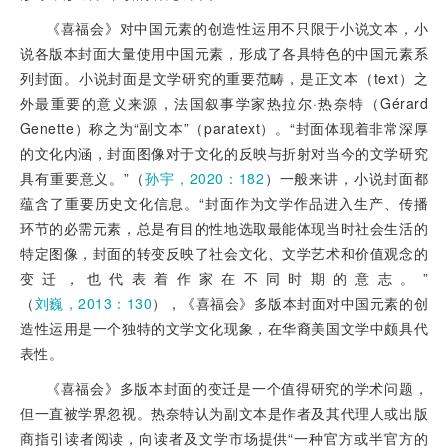
《喜福会》对中国元素的创造性运用不只限于小说文本，小
说各版本封面大量使用中国元素，形成了各具特色的中国元素系
列封面。小说封面是文学研究的
重要范畴，是正文本（text）之
外最重要的意义来源，法国叙事学家热拉尔·热奈特（Gérard
Genette）称之为“副文本”（paratext）。“封面体现着非常深厚
的文化内涵，封面图像对于文化的反映与折射对当今的文学研究
具有重要意义。”（
孙宇，2020：182
）一般来讲，小说封面都
蕴含了重要历史文化信息。“封面作为文学作品进入生产、传播
环节的必需元素，总是有目的性地选取最能体现当时社会生活的
特定图像，封面的转变反映了社会文化、文学艺术和价值观念的
变迁，也代表着作家在不同时期的意志。”
（
刘巍，2013：130
），《喜福会》多版本封面对中国元素的创
造性运用是一个独特的文学文化现象，在华裔美国文学中颇具代
表性。
《喜福会》多版本封面的变迁是一个值得研究的学术问题，
但一直被学界忽视。热奈特认为副文本是作者及其代理人或出版
商指引读者阅读，向读者及文学市场提供“一种官方或半官方的