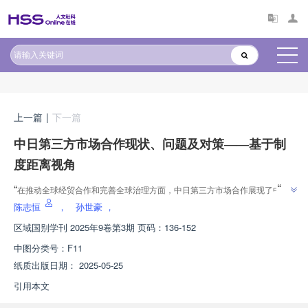
原文太长?试试AI快速理解
AI导读
上一篇
|
下一篇
中日第三方市场合作现状、问题及对策——基于制
度距离视角
”
“
在推动全球经贸合作和完善全球治理方面，中日第三方市场合作展现了中国
特色方案。专家通过案例分析和实证研究，为中日合作良性发展提供新思
陈志恒
，
孙世豪
，
”
路。
区域国别学刊
2025年9卷第3期 页码：136-152
中图分类号：
F11
纸质出版日期：
2025-05-25
引用本文