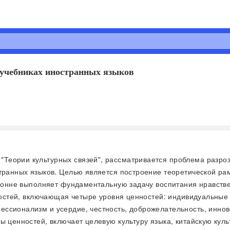
 учебниках иностранных языков
 "Теории культурных связей", рассматривается проблема разро
странных языков. Целью является построение теоретической ра
торонне выполняет фундаментальную задачу воспитания нравств
нностей, включающая четыре уровня ценностей: индивидуальные
ссионализм и усердие, честность, доброжелательность, иннова
ы ценностей, включает целевую культуру языка, китайскую куль