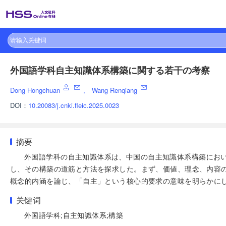
外国語学科自主知識体系構築に関する若干の考察
Dong Hongchuan
,
Wang Renqiang
DOI：
10.20083/j.cnki.fleic.2025.0023
摘要
外国語学科の自主知識体系は、中国の自主知識体系構築にお
し、その構築の道筋と方法を探求した。まず、価値、理念、内容
概念的内涵を論じ、「自主」という核心的要求の意味を明らかに
关键词
外国語学科;自主知識体系;構築