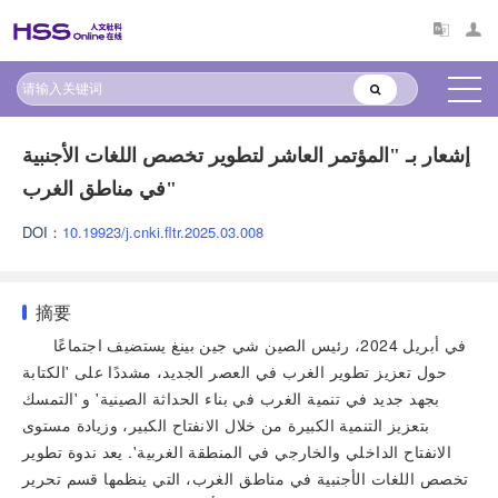
إشعار بـ "المؤتمر العاشر لتطوير تخصص اللغات الأجنبية
في مناطق الغرب"
DOI：
10.19923/j.cnki.fltr.2025.03.008
摘要
في أبريل 2024، رئيس الصين شي جين بينغ يستضيف اجتماعًا
حول تعزيز تطوير الغرب في العصر الجديد، مشددًا على 'الكتابة
بجهد جديد في تنمية الغرب في بناء الحداثة الصينية' و 'التمسك
بتعزيز التنمية الكبيرة من خلال الانفتاح الكبير، وزيادة مستوى
الانفتاح الداخلي والخارجي في المنطقة الغربية'. يعد ندوة تطوير
تخصص اللغات الأجنبية في مناطق الغرب، التي ينظمها قسم تحرير