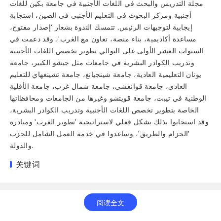
مجلة التدريس والبحث في اللغات الأجنبية في جامعة بكين للغات
أجنبية ومركز البحوث في التعليم الأجنبي في الصين، استجابة
إيجابية لتوجيهات الرئيس. تتمسك الندوة بشعار 'إصدار مفتوح،
مساعدة أكاديمية، بناء منصة، تعاون مع الغرب'، وقد دعمت في
السنوات العشر الأولى على التوالي تطوير تخصص اللغات الأجنبية
وتدريب الكوادر البشرية في جامعات مثل جيشو الكبير، جامعة
يونان التعليمية العادية، جامعة شينجيانغ، جامعة تشينغهاي للتعليم
العادي، جامعة قوانغشي، جامعة شمال غرب، جامعة الأقلية
الوطنية في تيبت، جامعة قويتشو وغيرها من الجامعات ومحافظاتها
الخاصة بتطوير تخصص اللغات الأجنبية وتدريب الكوادر البشرية،
وقد استجابوا بذلك بشكل فعلي لاستراتيجية 'تطوير الغرب' ومبادرة
'الحزام والطريق'، وساعدوا في خدمة العمل الشامل للحزب
والدولة.
关键词
阅读全文