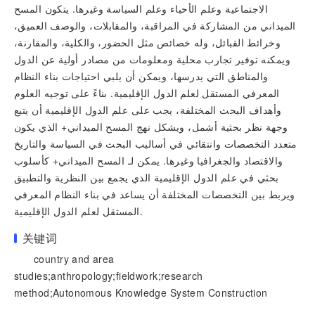
الاجتماعية وعلم الأحياء وعلم السياسة وغيرها. يتكون المسح
الميداني من المشاركة في المراقبة، والمقابلات، والوصف العميق،
وخرائط القبائل، وله خصائص مثل الحضور، والكلية، والمقارنة،
ويمكنه توفير تجارب محلية ومعلومات من مصادر أولية عن الدول
والمناطق التي يدرسها، ويمكن أن يلبي احتياجات بناء النظام
المعرفي المستقل لعلم الدول الإقليمية. بناءً على توجيه العلوم
وأهداف البحث المختلفة، يجب على علم الدول الإقليمية أن يتبع
وجهة نظر بحثية أشمل، ويشكل نهج المسح الميداني+ الذي يكون
متعدد التخصصات وانتقائي في أساليب البحث في السياسة والتاريخ
والاقتصاد والجغرافيا وغيرها. يمكن لـ المسح الميداني+ كأسلوب
بحثي في علم الدول الإقليمية الذي يجمع بين النظرية والتطبيق
ويربط بين التخصصات المختلفة أن يساعد في بناء النظام المعرفي
المستقل لعلم الدول الإقليمية.
关键词
country and area
studies;anthropology;fieldwork;research
method;Autonomous Knowledge System Construction