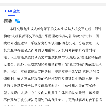
HTML全文
摘要
本研究聚焦生成式AI背景下的文本生成与人机交互过程，通过
构建“人机双循环交互模型”,采用理论推演与符号学分析方法，围
绕双向适配逻辑，系统探究符号认知的动态机制。分析发现：人
机交互中存在动态符号的认知重构；人机符号转换具有非对称
性；人工智能系统的动态文本生成机制与“无限衍义”理论的特征高
度吻合。此外，生成式AI的使用也存在引发“意义热寂”的系统性风
险。据此，本研究提出突围路径，即建立基于GAN对抗网络的负
熵机制、嵌入三元解释项的伦理框架以及搭建延迟响应系统，最
终通过推动符号学从意义阐释者向共生主体性建构者的范式转
型，实现由人类中心主义向人机共生主体性的认知跃迁。该发现
不仅延续了皮尔斯符号理论的当代生命力，更为破解AI时代下符号