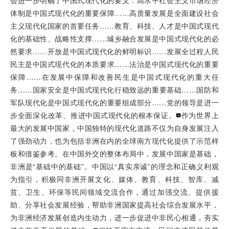
会进一步明确了中国式现代化的要义：高水平社会主义市场经济
体制是中国式现代化的重要保障……高质量发展是全面建设社会
主义现代化国家的首要任务……教育、科技、人才是中国式现代
化的基础性、战略性支撑……城乡融合发展是中国式现代化的必
然要求……开放是中国式现代化的鲜明标识……发展全过程人民
民主是中国式现代化的本质要求……法治是中国式现代化的重要
保障……在发展中保障和改善民生是中国式现代化的重大任
务……国家安全是中国式现代化行稳致远的重要基础……国防和
军队现代化是中国式现代化的重要组成部分……党的领导是进一
步全面深化改革、推进中国式现代化的根本保证。
作为世界上
最大的发展中国家，中国独特的现代化道路不仅为自身发展注入
了强劲动力，也为包括非洲在内的全球南方现代化提供了示范样
板和借鉴参考。在中国外交的整体布局中，发展中国家是基础，
非洲是“基础中的基础”。中国以“真实亲诚”的理念和正确义利观
为指引，积极同非洲开展文化、媒体、教育、科技、智库、减
贫、卫生、环保等民间领域交流合作，通过加强交流、提供援
助、分享社会发展经验，帮助非洲国家提高社会综合发展水平，
为非洲经济发展创造内生动力，进一步促进中非民心相通，夯实