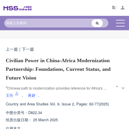
原文太长?试试AI快速理解
AI导读
上一篇
|
下一篇
Civilian Power in China-Africa Modernization
Partnership: Foundations, Current Status, and
Future Vision
”
“
Chinese path to modernization provides reference for Africa's 
modernization, and China Africa cooperation promotes modernization and 
王珩
，
蒋妍
，
”
solidifies the public opinion base.
Country and Area Studies
Vol. 9, Issue 2, Pages: 62-77(2025)
中图分类号：
D822.34
纸质出版日期：
25 March 2025
引用本文