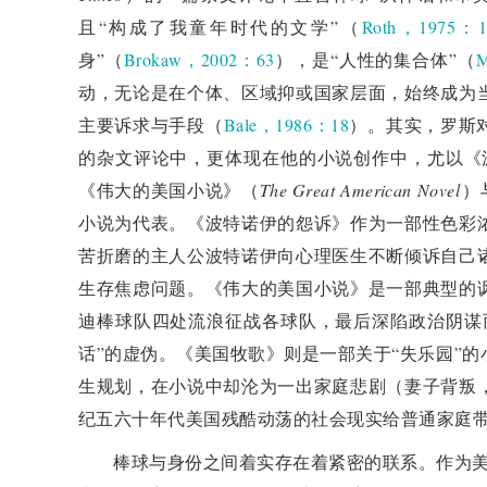
且“构成了我童年时代的文学”（
Roth，1975：1
身”（
Brokaw，2002：63
），是“人性的集合体”（
M
动，无论是在个体、区域抑或国家层面，始终成为
主要诉求与手段（
Bale，1986：18
）。其实，罗斯
的杂文评论中，更体现在他的小说创作中，尤以《
《伟大的美国小说》（
The Great American Novel
）
小说为代表。《波特诺伊的怨诉》作为一部性色彩
苦折磨的主人公波特诺伊向心理医生不断倾诉自己
生存焦虑问题。《伟大的美国小说》是一部典型的
迪棒球队四处流浪征战各球队，最后深陷政治阴谋
话”的虚伪。《美国牧歌》则是一部关于“失乐园”
生规划，在小说中却沦为一出家庭悲剧（妻子背叛，
纪五六十年代美国残酷动荡的社会现实给普通家庭
棒球与身份之间着实存在着紧密的联系。作为美