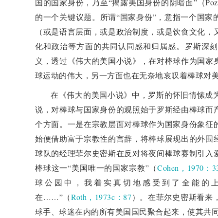
国的国家身份，乃至“揭露美国身份的阴暗面”（Pozor
的一个关键议题。所谓“国家身份”，意指一个国家
（或是语言层面，或是政治制度，或是饮食文化，
化和政治等方面的共同认同感和归属感。罗斯深刻
义，透过《伟大的美国小说》，在对棒球作为国家
球运动的伟大，另一方面也在无奈地哀叹着棒球对
在《伟大的美国小说》中，罗斯的怀旧情愫成
说，对棒球与国家身份的观照始于罗斯经由棒球而
个方面。一是在宗教层面对棒球作为国家身份象征
始便借助富于宗教性的言辞，将棒球展现出的外围
球队的经理菲尔史密斯在反对将夜间棒球赛制引入
棒球这一“美国唯一的国家宗教”（
Cohen，1970：3
球公园中，我着实真切地感受到了全能的
在……”（
Roth，1973c：87
）。在菲尔史密斯看来
球手、球迷在内的所有美国国民聚合起来，使其共同