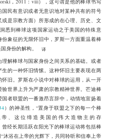
ski，2011：viii），这可谓是他的棒球书写
的国民有意识或者无意识地对某种共有的符号
又或是宗教方面）所形成的在心理、历史、文
洞悉到棒球这项国家运动之于美国的特殊意
身份象征的无限怀旧中，罗斯一方面重温着棒
美国身份的解构。
译
为理解棒球与国家身份之间关系的基础。或者
产生的一种怀旧情愫。这种怀旧主要表现在两
的怀旧。罗斯在小说中对棒球的运用，从一开
经验世界上升为严肃的宗教精神世界。芒迪棒
爱国者联盟的一番激昂言辞中，动情地宣扬着
34
）的神圣性，“置身于联盟之下的每一个棒
上帝、这位缔造美国的伟大造物主的存
，曾经长期活跃在阳光下的棒球运动将包括棒
“沐浴在上帝的光辉下，共同聆听和信奉上帝