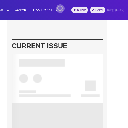
es
Awards
HSS Online
Author
Editor
切换中文
CURRENT ISSUE