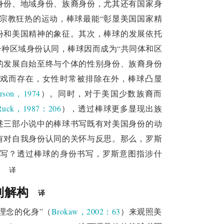
身份、地域身份、族裔身份，尤其还有国家身
宗教狂热的运动，棒球最能“彰显美国国家精
份和美国精神的象征。其次，棒球的发展依托
种区域身份认同，棒球因而成为“共同体和区
的发展自始至终与个体的性别身份、族裔身份
戏而存在，女性时常被排除在外，棒球凸显
erson，1974
）。同时，对于美国少数族裔而
Ruck，1987：206
），透过棒球更多显现出族
述三部小说中的棒球书写既有对美国身份的动
有对自我身份认同的关怀与反思。那么，罗斯
写？透过棒球的身份书写，罗斯意图指涉什
？
译
到解构
译
理念的化身”（
Brokaw，2002：63
）来观照美