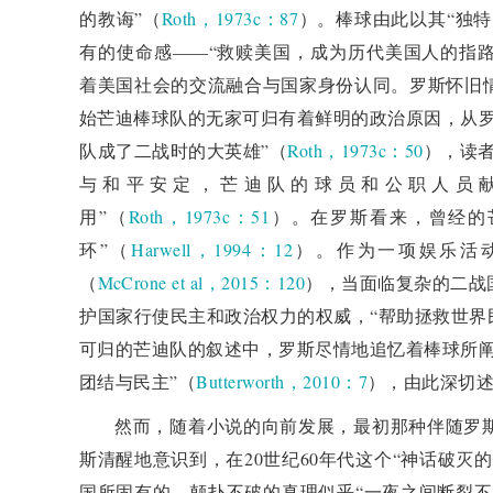
的教诲”（
Roth，1973c：87
）。棒球由此以其“独特
有的使命感——“救赎美国，成为历代美国人的指路
着美国社会的交流融合与国家身份认同。罗斯怀旧
始芒迪棒球队的无家可归有着鲜明的政治原因，从罗
队成了二战时的大英雄”（
Roth，1973c：50
），读
与和平安定，芒迪队的球员和公职人员
用”（
Roth，1973c：51
）。在罗斯看来，曾经的
环”（
Harwell，1994：12
）。作为一项娱乐活
（
McCrone et al，2015：120
），当面临复杂的二战
护国家行使民主和政治权力的权威，“帮助拯救世界
可归的芒迪队的叙述中，罗斯尽情地追忆着棒球所阐
团结与民主”（
Butterworth，2010：7
），由此深切
然而，随着小说的向前发展，最初那种伴随罗
斯清醒地意识到，在20世纪60年代这个“神话破灭
国所固有的、颠扑不破的真理似乎“一夜之间断裂不