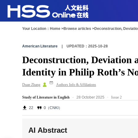
Your Location：
Home >
Browse articles >
Deconstruction, Deviation
American Literature
|
UPDATED：2025-10-28
Deconstruction, Deviation 
Identity in Philip Roth’s N
Duan Zhang
Authors Info & Affiliations
Study of Literature in English
· 28 October 2025
·
Issue 2
22
0（CNKI）
AI Abstract