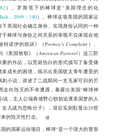
82
）。罗斯笔下的棒球是“美国理念的化
ack，2009：140
）。棒球这项美国的国家运
当下美国社会确立身份、实现身份认同的一种
对于棒球与身份之间关系的审视不仅体现在他
波特诺伊的怨诉》（
Portnoy’s Complaint
）、
与《美国牧歌》（
American Pastoral
）这三部
浓重的作品，以荒诞告白的形式描写了备受痛
诸多成长的困境，揭示出美国犹太青年遭受的
讽刺小说，讲述了二战期间一支无家可归的芒
而走向毁灭的不幸遭遇，暴露出美国“棒球神
的小说，主人公瑞典佬野心勃勃追逐美国梦的人
女儿成为恐怖分子），背后实则彰显出20世
带来的毁灭性打击。
译
国的国家运动项目，棒球“是一个强大的塑形