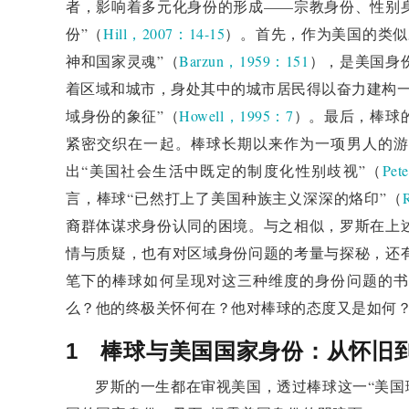
者，影响着多元化身份的形成——宗教身份、性别
份”（
Hill，2007：14-15
）。首先，作为美国的类似
神和国家灵魂”（
Barzun，1959：151
），是美国身
着区域和城市，身处其中的城市居民得以奋力建构一
域身份的象征”（
Howell，1995：7
）。最后，棒球
紧密交织在一起。棒球长期以来作为一项男人的游
出“美国社会生活中既定的制度化性别歧视”（
Pet
言，棒球“已然打上了美国种族主义深深的烙印”（
裔群体谋求身份认同的困境。与之相似，罗斯在上
情与质疑，也有对区域身份问题的考量与探秘，还
笔下的棒球如何呈现对这三种维度的身份问题的书
么？他的终极关怀何在？他对棒球的态度又是如何
1 棒球与美国国家身份：从怀旧
罗斯的一生都在审视美国，透过棒球这一“美国