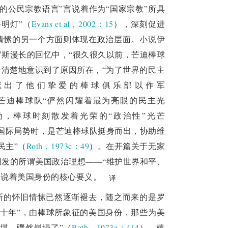
的公民宗教语言”言说着作为“国家宗教”所具
明灯”（
Evans et al，2002：15
），深刻促进
情愫的另一个方面则体现在政治层面。小说伊
斯漫长的回忆中，“很久很久以前，芒迪棒球
者清楚地意识到了原因所在，“为了世界的民主
献出了他们挚爱的棒球俱乐部以作军
芒迪棒球队“俨然闪耀着最为亮眼的民主光
动，棒球时刻散发着光
荣的“政治性”光芒
国际局势时，是芒迪棒球队挺身而出，协助维
民主”（
Roth，1973c：49
）。在开篇关于无家
发的所谓美国政治理想——“维护世界和平、
述说着美国身份的核心要义。
译
斯的怀旧情愫已然逐渐褪去，随之而来的是罗
的十年”，由棒球所象征的美国身份，那些为美
堪，骤然崩塌了”（
Roth，1973a：414
），棒