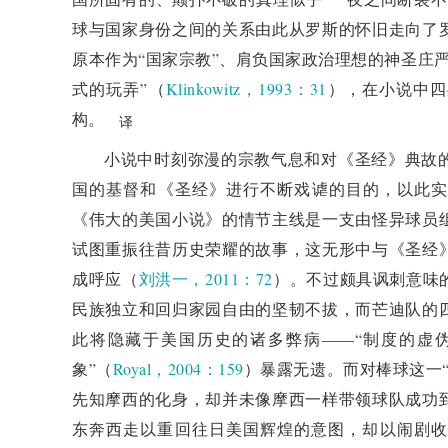
球与国家身份之间的关系由此从罗斯的怀旧走向了
原本作为“国家宗教”、肩负国家政治理想的神圣庄
式的玩弄”（
Klinkowitz，1993：31
），在小说中四
构。
译
小说中时刻弥漫的宗教气息和对《圣经》典故
国的基督和《圣经》进行不断戏谑的目的，以此实
《伟大的美国小说》的情节主线是一支由怪异球员
试图重振往昔历史荣耀的故事，这无形中与《圣经
成呼应（
刘洪一，2011：72
）。不过颇具讽刺意味
民族独立和回归家园自由的坚韧不拔，而芒迪队的
此将隐藏于美国历史的诸多弊病——“制度的虚
象”（
Royal，2004：159
）暴露无遗。而对棒球这一
先知摩西的化身，却并未像摩西一样带领球队成功
东奔西走以重回往日美国辉煌的意图，却以闹剧收