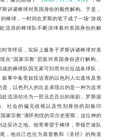
罗斯诉诸棒球对美国身份的毅然解构。于是，
严的棒球，一时间在罗斯的笔下成了一场“游戏
处流浪的棒球队不断演绎着对美国身份的解
的时常呼应，实际上服务于罗斯诉诸棒球对美
现在“国家宗教”层面对美国身份进行解构。
组成的棒球队因无家可归而外出征战各球队，
》叙事中备受奴役迫害的以色列人出逃埃及形
的是，以色列人的出走表现出的是一种为追求
四处流浪却沦为一部丑态百出的闹剧，罗斯据
伪、社会的偏见歧视以及性别身份的刻板印
“国家宗教”满怀热忱的菲尔史密斯，这位神的
到达应许之地。他寄希望于棒球，带领芒迪队
尾，他自己也沦为基督教和《圣经》的殉道