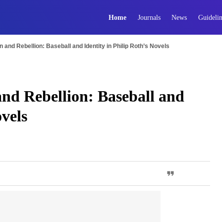
Home
Journals
News
Guidelin
 and Rebellion: Baseball and Identity in Philip Roth’s Novels
and Rebellion: Baseball and
ovels
PDF